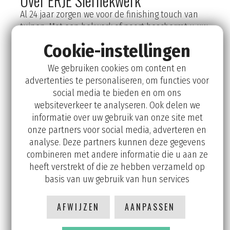
Over ERJE Sierhekwerk
Al 24 jaar zorgen we voor de finishing touch van
tuinen. Met een hekwerk of poort beschermt u uw
kantoor of woning niet alleen beter, maar het
Cookie-instellingen
verfraait de uitstraling van uw perceel ook enorm.
Het geeft uw tuin net een extra dimensie.
We gebruiken cookies om content en
advertenties te personaliseren, om functies voor
Het plaatsen van de hekwerken verzorgen we ook.
social media te bieden en om ons
Alle hekwerken worden volbad thermisch verzinkt
websiteverkeer te analyseren. Ook delen we
en dubbel gepoedercoat voor een extra
informatie over uw gebruik van onze site met
beschermlaag tegen corrosie. Eventueel komen
onze partners voor social media, adverteren en
we geheel vrijblijvend uw kant op vanuit
analyse. Deze partners kunnen deze gegevens
Groningen.
combineren met andere informatie die u aan ze
heeft verstrekt of die ze hebben verzameld op
basis van uw gebruik van hun services
AFWIJZEN
AANPASSEN