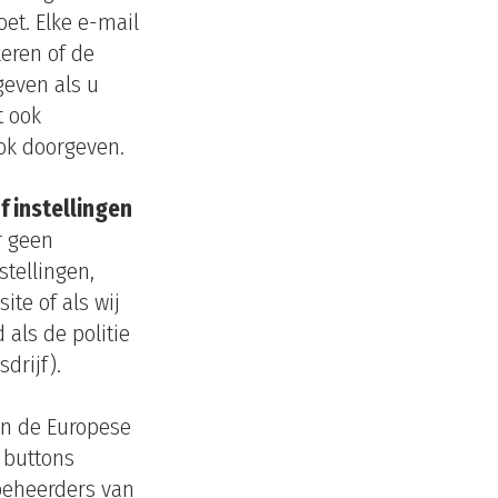
oet. Elke e-mail
eren of de
geven als u
t ook
ook doorgeven.
f instellingen
r geen
tellingen,
ite of als wij
d als de politie
drijf).
en de Europese
a buttons
eheerders van