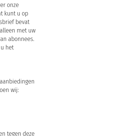
ver onze
t kunt u op
brief bevat
 alleen met uw
van abonnees.
u het
r aanbiedingen
oen wij:
en tegen deze