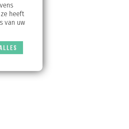
evens
ze heeft
is van uw
ALLES