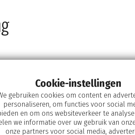
ng
oot belang. Wij
Cookie-instellingen
 Dit betekent
t wij ze altijd
We gebruiken cookies om content en adverte
aring leggen we
personaliseren, om functies voor social me
werk allemaal
bieden en om ons websiteverkeer te analyse
 weten komen.
elen we informatie over uw gebruik van onze
onze partners voor social media, adverte
 precies van u