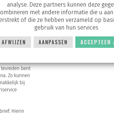
analyse. Deze partners kunnen deze geg
RJE Hekwerk.
ombineren met andere informatie die u aan 
erstrekt of die ze hebben verzameld op bas
agen stellen of
gebruik van hun services
AFWIJZEN
AANPASSEN
ACCEPTEER 
 ip-adres,
 doen wij op
en deze
u tevreden bent
rna. Zo kunnen
akkelijk bij
nservice
rief. Hierin