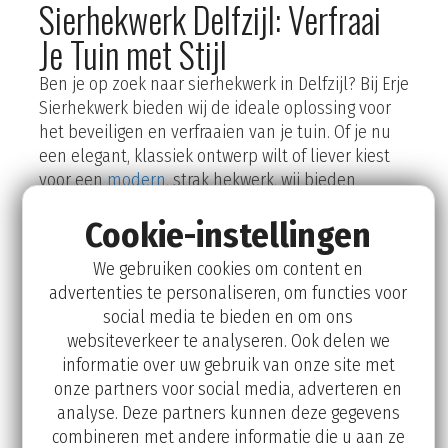
Sierhekwerk Delfzijl: Verfraai
Je Tuin met Stijl
Ben je op zoek naar sierhekwerk in Delfzijl? Bij Erje
Sierhekwerk bieden wij de ideale oplossing voor
het beveiligen en verfraaien van je tuin. Of je nu
een elegant, klassiek ontwerp wilt of liever kiest
voor een
modern
, strak hekwerk, wij bieden
diverse stijlen en materialen die perfect passen
Cookie-instellingen
bij jouw wensen. Onze hekwerken combineren
functionaliteit en esthetiek, zodat je zowel
We gebruiken cookies om content en
veiligheid als schoonheid toevoegt aan je
advertenties te personaliseren, om functies voor
buitenruimte.
social media te bieden en om ons
websiteverkeer te analyseren. Ook delen we
informatie over uw gebruik van onze site met
onze partners voor social media, adverteren en
analyse. Deze partners kunnen deze gegevens
combineren met andere informatie die u aan ze